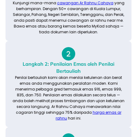
Kunjungi mana-mana
cawangan Ar Rahnu Cahaya
yang
berhampiran. Dengan 50+ cawangan di Kuala Lumpur,
Selangor, Pahang, Negeri Sembilan, Terengganu, dan Perak,
anda pasti dapat menemui cawangan ar rahnu near me.
Bawa emas atau barang kemas beserta MyKad sahaja —
tiada dokumen lain diperlukan.
Langkah 2: Penilaian Emas oleh Penilai
Bertauliah
Penilai bertauliah kami akan menilai ketulenan dan berat
emas anda menggunakan peralatan moden. Kami
menerima pelbagai gred termasuk emas 916, emas 999,
835, dan 750. Penilaian emas dilakukan secara telus —
anda boleh melihat proses timbangan dan ujian ketulenan
secara langsung. Ar Rahnu Cahaya menawarkan nilai
cagaran tinggi sehingga 75% daripada
harga emas ar
rahnu
hari ini.