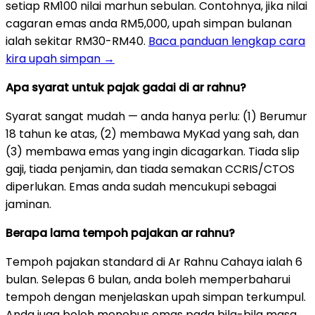
setiap RM100 nilai marhun sebulan. Contohnya, jika nilai
cagaran emas anda RM5,000, upah simpan bulanan
ialah sekitar RM30-RM40.
Baca panduan lengkap cara
kira upah simpan →
Apa syarat untuk pajak gadai di ar rahnu?
Syarat sangat mudah — anda hanya perlu: (1) Berumur
18 tahun ke atas, (2) membawa MyKad yang sah, dan
(3) membawa emas yang ingin dicagarkan. Tiada slip
gaji, tiada penjamin, dan tiada semakan CCRIS/CTOS
diperlukan. Emas anda sudah mencukupi sebagai
jaminan.
Berapa lama tempoh pajakan ar rahnu?
Tempoh pajakan standard di Ar Rahnu Cahaya ialah 6
bulan. Selepas 6 bulan, anda boleh memperbaharui
tempoh dengan menjelaskan upah simpan terkumpul.
Anda juga boleh menebus emas pada bila-bila masa