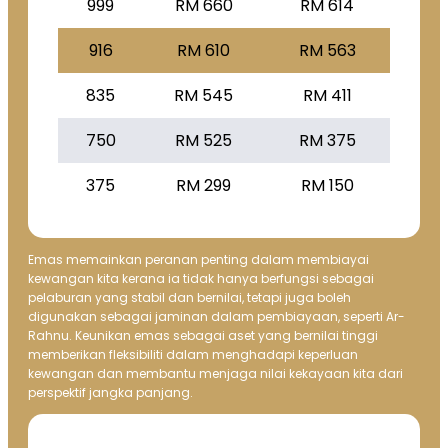
999
RM 660
RM 614
916
RM 610
RM 563
835
RM 545
RM 411
750
RM 525
RM 375
375
RM 299
RM 150
Emas memainkan peranan penting dalam membiayai
kewangan kita kerana ia tidak hanya berfungsi sebagai
pelaburan yang stabil dan bernilai, tetapi juga boleh
digunakan sebagai jaminan dalam pembiayaan, seperti Ar-
Rahnu. Keunikan emas sebagai aset yang bernilai tinggi
memberikan fleksibiliti dalam menghadapi keperluan
kewangan dan membantu menjaga nilai kekayaan kita dari
perspektif jangka panjang.