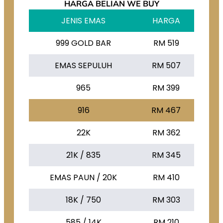
HARGA BELIAN WE BUY
JENIS EMAS
HARGA
999 GOLD BAR
RM 519
EMAS SEPULUH
RM 507
965
RM 399
916
RM 467
22K
RM 362
21K / 835
RM 345
EMAS PAUN / 20K
RM 410
18K / 750
RM 303
585 / 14K
RM 210