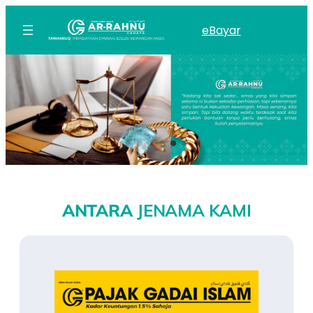
eBayar
ANTARA
JENAMA KAMI