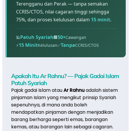
Terengganu dan Perak — tanpa semakan
CCRIS/CTOS, nilai cagaran tinggi sehingga
75%, dan proses kelulusan dalam
15 minit
.
Patuh Syariah
50+
🕌
🏢
Cawangan
15 Minit
Tanpa
⚡
Kelulusan
✅
CCRIS/CTOS
Apakah Itu Ar Rahnu? — Pajak Gadai Islam
Patuh Syariah
Pajak gadai Islam atau
Ar Rahnu
adalah sistem
pinjaman Islam yang mengikut prinsip Syariah
sepenuhnya, di mana anda boleh
mendapatkan pinjaman dengan menjadikan
barang berharga seperti emas, barangan
kemas, atau barangan lain sebagai cagaran.