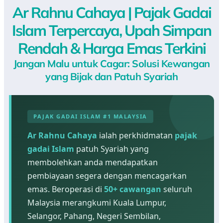
Ar Rahnu Cahaya | Pajak Gadai
Islam Terpercaya, Upah Simpan
Rendah & Harga Emas Terkini
Jangan Malu untuk Cagar: Solusi Kewangan
yang Bijak dan Patuh Syariah
PAJAK GADAI ISLAM #1 MALAYSIA
Ar Rahnu Cahaya
ialah perkhidmatan
pajak
gadai Islam
patuh Syariah yang
membolehkan anda mendapatkan
pembiayaan segera dengan mencagarkan
emas. Beroperasi di
50+ cawangan
seluruh
Malaysia merangkumi Kuala Lumpur,
Selangor, Pahang, Negeri Sembilan,