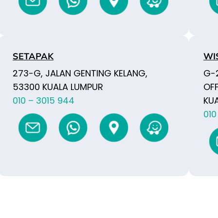
SETAPAK
WI
273-G, JALAN GENTING KELANG,
G-2
53300 KUALA LUMPUR
OFF
010 – 3015 944
KUA
010