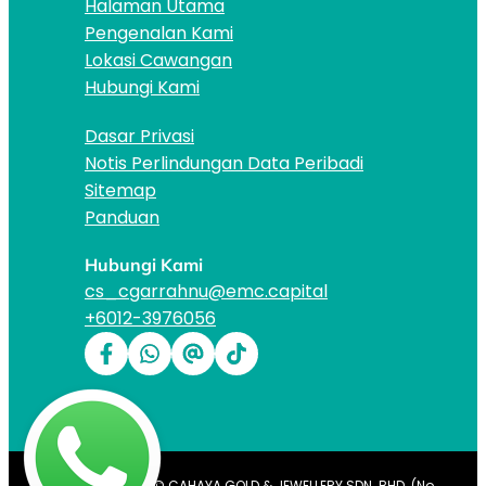
Halaman Utama
Pengenalan Kami
Lokasi Cawangan
Hubungi Kami
Dasar Privasi
Notis Perlindungan Data Peribadi
Sitemap
Panduan
Hubungi Kami
cs_cgarrahnu@emc.capital
+6012-3976056
Hak Cipta 2026 © CAHAYA GOLD & JEWELLERY SDN. BHD. (No.